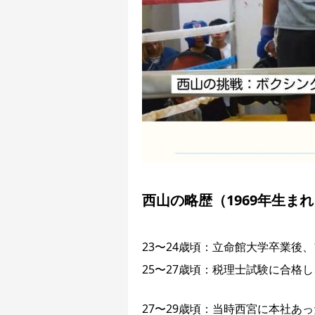
西山の略歴（1969年生まれ
23〜24歳頃：立命館大学卒業後
25〜27歳頃：税理士試験に合格
27〜29歳頃：当時西宮に本社